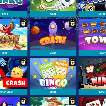
Plinko
Goal
Color
Mine
Crash
Tower
ster Crash
Bingo
Nine