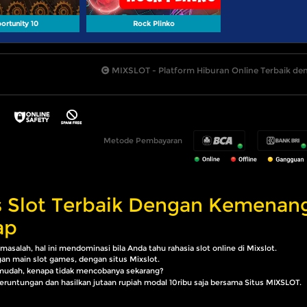
ortunity 10
Rock Plinko
MIXSLOT - Platform Hiburan Online Terbaik den
Metode Pembayaran
s Slot Terbaik Dengan Kemenan
ap
alah, hal ini mendominasi bila Anda tahu rahasia slot online di Mixslot.
gan main slot games, dengan situs Mixslot.
tu mudah, kenapa tidak mencobanya sekarang?
eruntungan dan hasilkan jutaan rupiah modal 10ribu saja bersama Situs MIXSLOT.