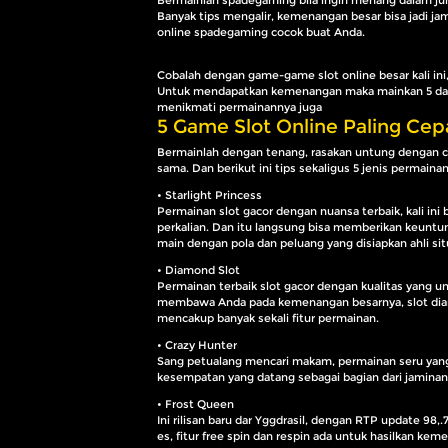
Bermainlah spadegaming bila ingin menang dalam jum
Banyak tips mengalir, kemenangan besar bisa jadi ja
online spadegaming cocok buat Anda.
Cobalah dengan game-game slot online besar kali ini
Untuk mendapatkan kemenangan maka mainkan 5 dari 
menikmati permainannya juga
5 Game Slot Online Paling Ce
Bermainlah dengan tenang, rasakan untung dengan ce
sama. Dan berikut ini tips sekaligus 5 jenis permainan
• Starlight Princess
Permainan slot gacor dengan nuansa terbaik, kali in
perkalian. Dan itu langsung bisa memberikan keuntung
main dengan pola dan peluang yang disiapkan ahli situ
• Diamond Slot
Permainan terbaik slot gacor dengan kualitas yang u
membawa Anda pada kemenangan besarnya, slot diamon
mencakup banyak sekali fitur permainan.
• Crazy Hunter
Sang petualang mencari makam, permainan seru yan
kesempatan yang datang sebagai bagian dari jaminan m
• Frost Queen
Ini rilisan baru dar Yggdrasil, dengan RTP update 98
es, fitur free spin dan respin ada untuk hasilkan keme