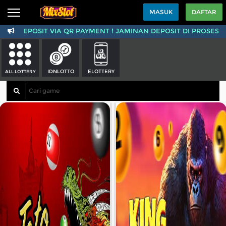
Beranda
MASUK
DAFTAR
DEPOSIT VIA QR PAYMENT ! JAMINAN DEPOSIT DI PROSES HITU
Sports
BARU
PROMO
Live Casino
BARU
IDNLOTTO
ELOTTERY
IDNPoker
ALL LOTTERY
BARU
Slots
PROMO
IDNLIVE
BARU
Stream N Spin
Arcade
PROMO
Table Games
Lottery
BARU
PROMO
IDNRaffle