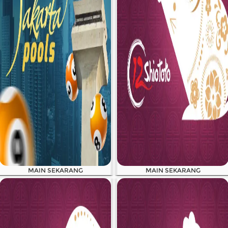
MAIN SEKARANG
MAIN SEKARANG